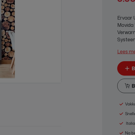
Ervaar 
Movida 
Verwarm
Systeem
Lees m
B
B
Vakku
Snell
Itali
Na be