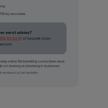
ning
TW bij renovaties
ver eerst advies?
014 80 83 91
of bezoek onze
wroom.
veilig online. Na bestelling contacteren we je
jk om levering en plaatsing in te plannen.
verrekend bij het bestellen.