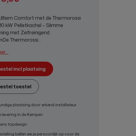
Ultiem Comfort met de Thermorossi
10 kW Pelletkachel – Slimme
ing met Zelfreinigend
De Thermorossi...
eer…
estel incl plaatsing
estel toestel
ndige plaatsing door erkend installateur
e levering in de Kempen
aans topdesign
stelling bellen we je persoonlijk op voor de