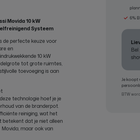
plan
6% B
ssi Movida 10 kW
elfreinigend Systeem
is de perfecte keuze voor
Lie
are en
Bel
n indrukwekkende 10 kW
sho
elgrote tot grote ruimtes,
tijlvolle toevoeging is aan
Je koopt 
persoonli
et
BTW wordt 
 deze technologie hoef je je
rhoud van de branderpot.
ciënte reiniging, wat het
 betekent dat je niet alleen
de Movida, maar ook van