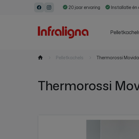
Naar inhoud
20 jaar ervaring
Installatie é
Facebook
Instagram
Pelletkachel
Pelletkachels
Thermorossi Movida 
Thermorossi Movi