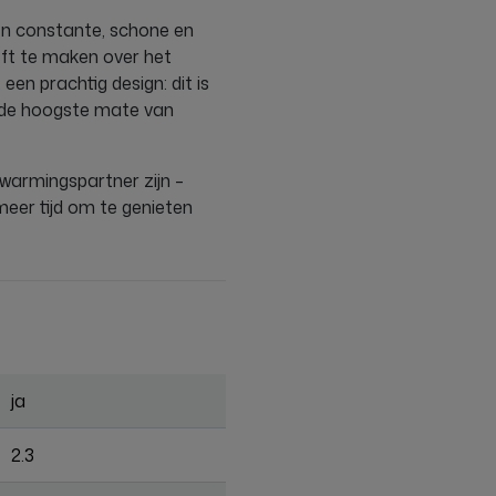
en constante, schone en
ft te maken over het
en prachtig design: dit is
t de hoogste mate van
rwarmingspartner zijn –
meer tijd om te genieten
ja
2.3