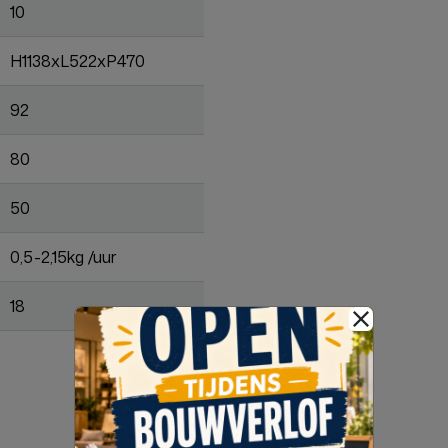
10
H1138xL522xP470
92
80
50
0,5-2,15kg /uur
18